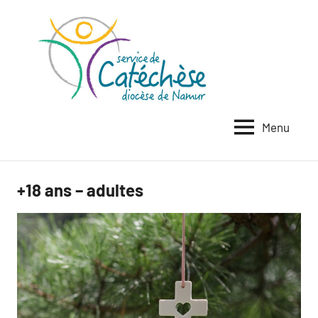
Aller
au
contenu
Service
Cheminer
dans
de
la
catéchès
foi
Menu
à
–
tout
Diocèse
âge
de
+18 ans – adultes
Namur