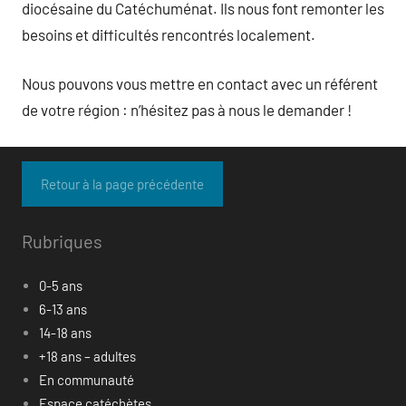
diocésaine du Catéchuménat. Ils nous font remonter les
besoins et difficultés rencontrés localement.
Nous pouvons vous mettre en contact avec un référent
de votre région : n’hésitez pas à nous le demander !
Rubriques
0-5 ans
6-13 ans
14-18 ans
+18 ans – adultes
En communauté
Espace catéchètes