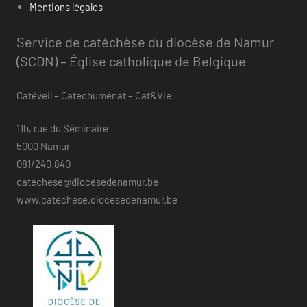
Mentions légales
Service de catéchèse du diocèse de Namur
(SCDN) – Église catholique de Belgique
Catéveil – Catéchuménat – Cat&Vie
11b, rue du Séminaire
5000 Namur
081/240.840
catechese@diocesedenamur.be
www.catechese.diocesedenamur.be