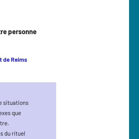
utre personne
et de Reims
 situations
exes que
tre.
s du rituel