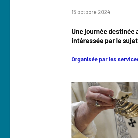
par
15 octobre 2024
Anne
Une journée destinée a
Flahaux
intéressée par le sujet
Organisée par les service