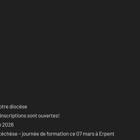
otre diocèse
 inscriptions sont ouvertes!
on 2026
atéchèse – journée de formation ce 07 mars à Erpent