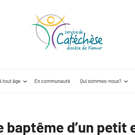
Service
Cheminer
dans
de
la
À tout âge
En communauté
Qui sommes-nous?
foi
catéchèse
à
tout
–
âge
Diocèse
e baptême d’un petit 