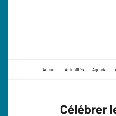
Aller
au
contenu
Accueil
Actualités
Agenda
formation
Célébrer l