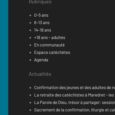
Rubriques
0-5 ans
6-13 ans
14-18 ans
+18 ans – adultes
En communauté
Espace catéchètes
Agenda
Actualités
Confirmation des jeunes et des adultes de n
La retraite des catéchistes à Maredret – les
La Parole de Dieu, trésor à partager: sessi
Sacrement de la confirmation, liturgie et c