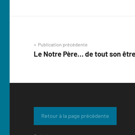
Navigation
Publication précédente
Le Notre Père… de tout son êtr
de
l’article