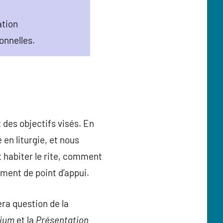
ation
onnelles.
 des objectifs visés. En
en liturgie, et nous
habiter le rite, comment
ment de point d’appui.
era question de la
lium
et la
Présentation