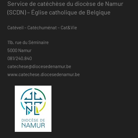
Service de catéchèse du diocèse de Namur
(SCDN) – Église catholique de Belgique
Catéveil – Catéchuménat – Cat&Vie
11b, rue du Séminaire
5000 Namur
081/240.840
catechese@diocesedenamur.be
www.catechese.diocesedenamur.be