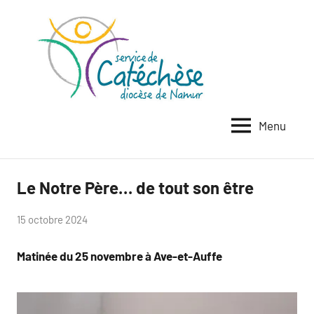
Aller
au
contenu
Service
Cheminer
dans
de
la
catéchès
foi
Menu
à
–
tout
Diocèse
âge
de
Le Notre Père… de tout son être
Catéveil
Namur
par
15 octobre 2024
Anne
Matinée du 25 novembre à Ave-et-Auffe
Flahaux