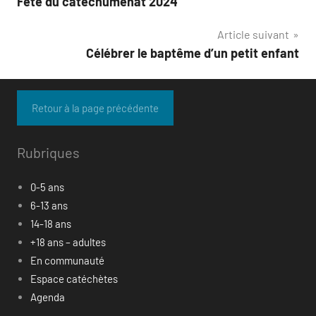
Fête du catéchuménat 2024
de
catéchètes
Article suivant
l’article
Catéveil
Célébrer le baptême d’un petit enfant
formation
Rubriques
0-5 ans
6-13 ans
14-18 ans
+18 ans – adultes
En communauté
Espace catéchètes
Agenda