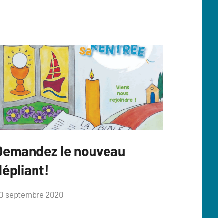
Demandez le nouveau
atéveil
dépliant!
ar
0 septembre 2020
irginie