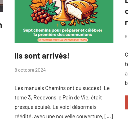
n
p
9
A
F
Ils sont arrivés!
C
Catéveil
t
par
8 octobre 2024
a
Anne
b
Flahaux
Les manuels Chemins ont du succès ! Le
tome 3, Recevons le Pain de Vie, était
presque épuisé. Le voici désormais
réédité, avec une nouvelle couverture, […]