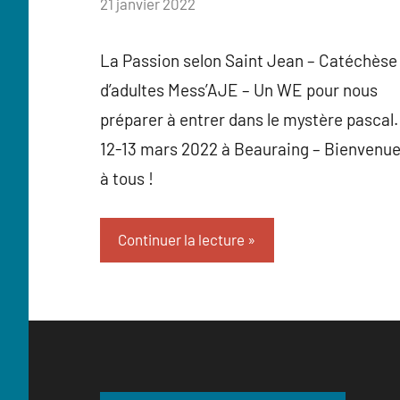
par
21 janvier 2022
Virginie
La Passion selon Saint Jean – Catéchèse
d’adultes Mess’AJE – Un WE pour nous
préparer à entrer dans le mystère pascal.
12-13 mars 2022 à Beauraing – Bienvenu
à tous !
Continuer la lecture