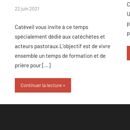
C
par
22 juin 2021
U
Virginie
p
Catéveil vous invite à ce temps
p
spécialement dédié aux catéchètes et
acteurs pastoraux.L’objectif est de vivre
e
ensemble un temps de formation et de
prière pour […]
Continuer la lecture