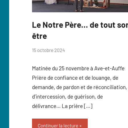
Le Notre Père… de tout so
Catéveil
être
par
15 octobre 2024
Anne
Flahaux
Matinée du 25 novembre à Ave-et-Auffe
Prière de confiance et de louange, de
demande, de pardon et de réconciliation,
d’intercession, de guérison, de
délivrance… La prière […]
Continuer la lecture