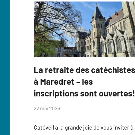
La retraite des catéchiste
Catéveil
à Maredret – les
inscriptions sont ouvertes
par
22 mai 2026
Anne
Flahaux
Catéveil a la grande joie de vous inviter à