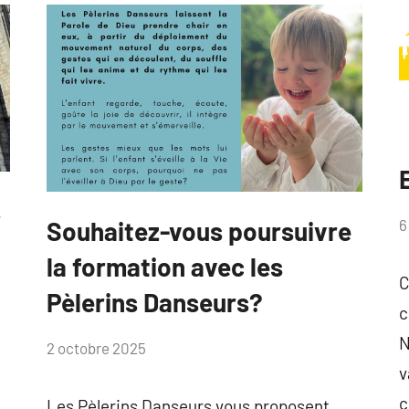
de
Namur
C
s
p
6
Souhaitez-vous poursuivre
Catéveil
A
la formation avec les
!
F
C
Pèlerins Danseurs?
c
N
par
2 octobre 2025
v
Anne
Flahaux
c
Les Pèlerins Danseurs vous proposent