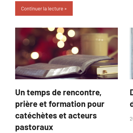
Continuer la lecture
Un temps de rencontre,
Catéveil
formation
C
prière et formation pour
catéchètes et acteurs
p
2
pastoraux
V