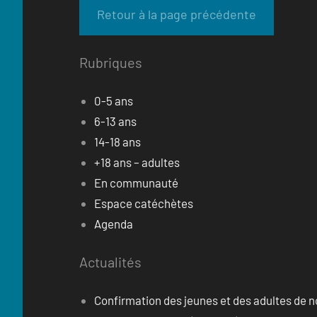
Rubriques
0-5 ans
6-13 ans
14-18 ans
+18 ans – adultes
En communauté
Espace catéchètes
Agenda
Actualités
Confirmation des jeunes et des adultes de n