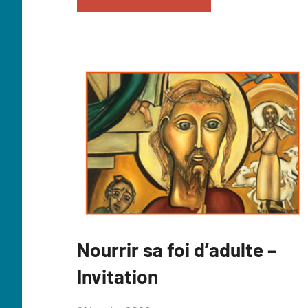
Nourrir sa foi d’adulte –
Cat&Vie
catéchuménat
Catéveil
formation
Invitation