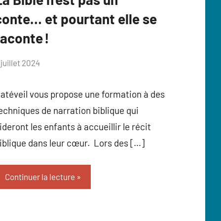
conte… et pourtant elle se
raconte !
ar
 juillet 2024
nne
lahaux
atéveil vous propose une formation à des
echniques de narration biblique qui
ideront les enfants à accueillir le récit
iblique dans leur cœur. Lors des […]
Continuer la lecture