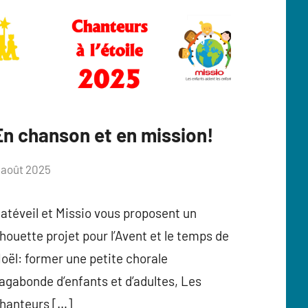
En chanson et en mission!
atéveil
ar
 août 2025
nne
lahaux
atéveil et Missio vous proposent un
houette projet pour l’Avent et le temps de
oël: former une petite chorale
agabonde d’enfants et d’adultes, Les
hanteurs […]