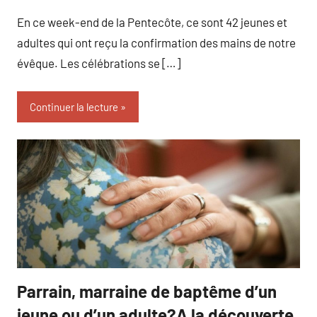
Marie
En ce week-end de la Pentecôte, ce sont 42 jeunes et
Warnier
adultes qui ont reçu la confirmation des mains de notre
évêque. Les célébrations se […]
Continuer la lecture
Parrain, marraine de baptême d’un
catéchuménat
Non
classé
jeune ou d’un adulte?A la découverte