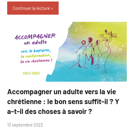
Continuer la lecture
Accompagner un adulte vers la vie
catéchuménat
formation
chrétienne : le bon sens suffit-il ? Y
a-t-il des choses à savoir ?
par
13 septembre 2022
Isabelle