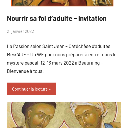
Nourrir sa foi d’adulte – Invitation
Cat&Vie
catéchuménat
Catéveil
formation
par
21 janvier 2022
Virginie
La Passion selon Saint Jean – Catéchèse d’adultes
Mess’AJE – Un WE pour nous préparer à entrer dans le
mystère pascal. 12-13 mars 2022 à Beauraing –
Bienvenue à tous !
Continuer la lecture