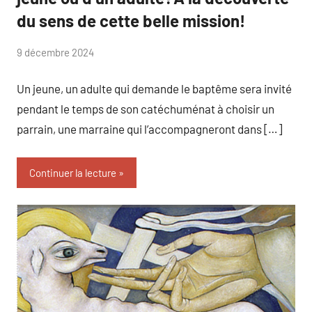
du sens de cette belle mission!
par
9 décembre 2024
Marie
Un jeune, un adulte qui demande le baptême sera invité
Warnier
pendant le temps de son catéchuménat à choisir un
parrain, une marraine qui l’accompagneront dans […]
Continuer la lecture