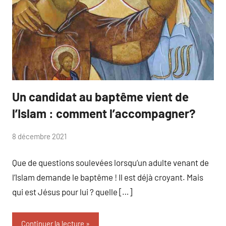
Un candidat au baptême vient de
catéchuménat
l’Islam : comment l’accompagner?
par
8 décembre 2021
Isabelle
Que de questions soulevées lorsqu’un adulte venant de
Maissin
l’Islam demande le baptême ! Il est déjà croyant. Mais
qui est Jésus pour lui ? quelle […]
Continuer la lecture