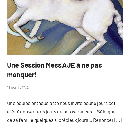
Une Session Mess’AJE à ne pas
Cat&Vie
catéchuménat
formation
manquer!
par
11 avril 2024
Virginie
Une équipe enthousiaste nous invite pour 5 jours cet
été! Y consacrer 5 jours de nos vacances… S’éloigner
de sa famille quelques si précieux jours… Renoncer […]